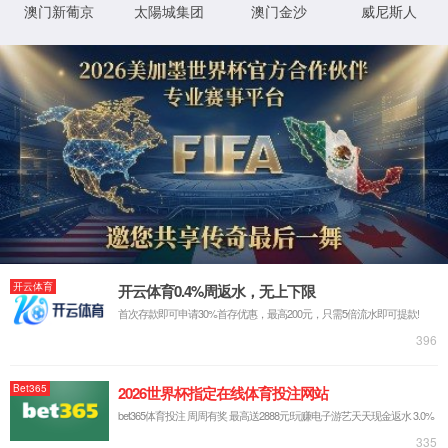
提交
中国·老百汇(4001)有限公司-官方网站
地址：海南省海口市滨海大道103号财富广场
电话：0898-31669368
传真：0898-68923986
邮箱：info@hirub.cn
关注我们
海垦控股集团企业网站集群