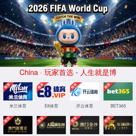
搜索页
首页
>
搜索页