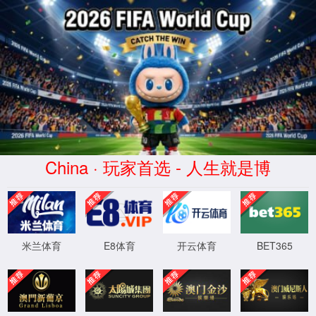
中国·老百汇(4001)有限公司-官方网站
News
Home
>
News
News
Party
Employee Showcase
Study
Date：2026-05-22
Source：
中国·老百汇(4001)有限公司-官方网站
Copyright © CHINA HAINAN RUBBER INDUSTRY GROUP CO.,LTD.
Qiong ICP Preparation 11002727-3
Technical Support：
JinKen Cyber